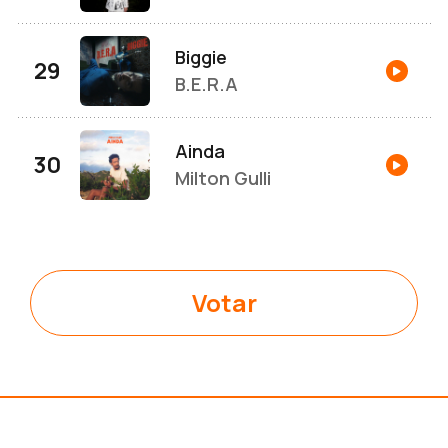
Biggie
B.E.R.A
Ainda
Milton Gulli
Votar