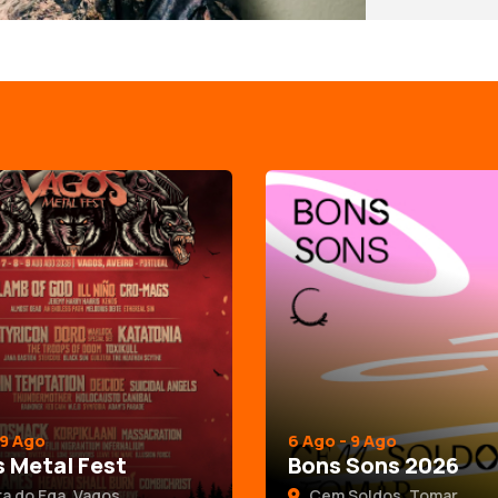
 9 Ago
6 Ago - 9 Ago
 Metal Fest
Bons Sons 2026
a do Ega, Vagos
Cem Soldos, Tomar