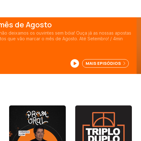
 mês de Agosto
 não deixamos os ouvintes sem bóia! Ouça já as nossas apostas
ntos que vão marcar o mês de Agosto. Até Setembro! / 4min
MAIS EPISÓDIOS