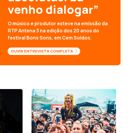
venho dialogar”
O músico e produtor esteve na emissão da
RTP Antena 3 na edição dos 20 anos do
festival Bons Sons, em Cem Soldos.
OUVIR ENTREVISTA COMPLETA