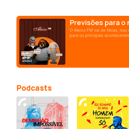
Previsões para o
O Aleixo FM vai de férias, mas
para os principais acontecime
Podcasts