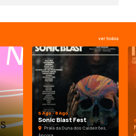
ver todos
6 Ago - 8 Ago
Sonic Blast Fest
Praia da Duna dos Caldeirões,
Âncora