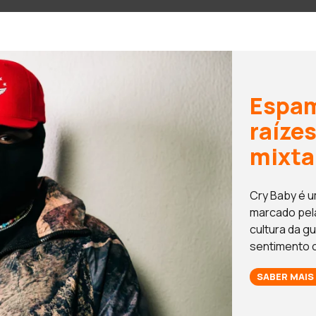
Espam
raíze
mixta
Cry Baby é u
marcado pela 
cultura da g
sentimento 
SABER MAIS