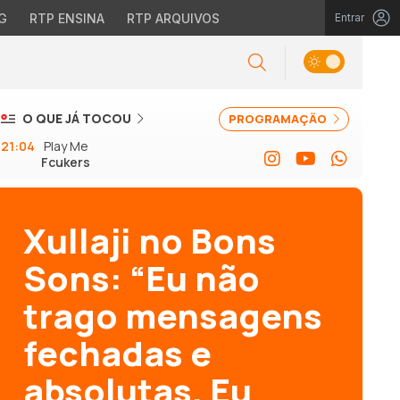
G
RTP ENSINA
RTP ARQUIVOS
Entrar
O QUE JÁ TOCOU
PROGRAMAÇÃO
21:04
Play Me
Fcukers
Xullaji no Bons
Sons: “Eu não
trago mensagens
fechadas e
absolutas. Eu