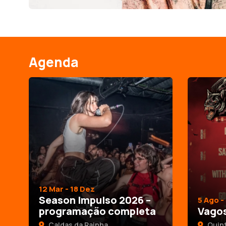
Agenda
12 Mar - 18 Dez
Season Impulso 2026 –
5 Ago -
programação completa
Vagos
Caldas da Rainha
Quint