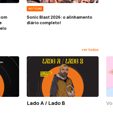
NOTÍCIAS
 com
Sonic Blast 2026: o alinhamento
e
diário completo!
elo
ver todos
Lado A / Lado B
Vo