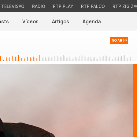
TELEVISÃO
RÁDIO
RTP PLAY
RTP PALCO
RTP ZIG ZA
asts
Vídeos
Artigos
Agenda
NO AR