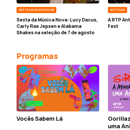
SEXTA DA MÚSICA NOVA
NOTÍCIAS
Sexta da Música Nova: Lucy Dacus,
A RTP Ant
Carly Rae Jepsen e Alabama
Fest
Shakes na seleção de 7 de agosto
Programas
Vocês Sabem Lá
Gorilla
uma An