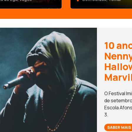
10 an
Nenny
Hallo
Marvi
O Festival Im
de setembro 
Escola Afon
3.
SABER MAIS