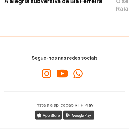
A alegria subversiva de Bia Ferreira
O se
Raia
Segue-nos nas redes sociais
Instala a aplicação
RTP Play