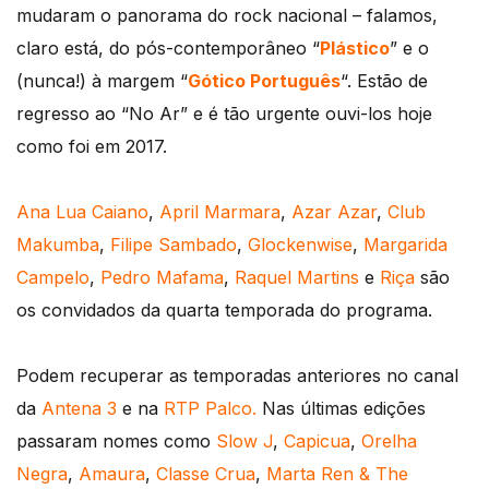
mudaram o panorama do rock nacional – falamos,
claro está, do pós-contemporâneo “
Plástico
” e o
(nunca!) à margem “
Gótico Português
“. Estão de
regresso ao “No Ar” e é tão urgente ouvi-los hoje
como foi em 2017.
Ana Lua Caiano
,
April Marmara
,
Azar Azar
,
Club
Makumba
,
Filipe Sambado
,
Glockenwise
,
Margarida
Campelo
,
Pedro Mafama
,
Raquel Martins
e
Riça
são
os convidados da quarta temporada do programa.
Podem recuperar as temporadas anteriores no canal
da
Antena 3
e na
RTP Palco.
Nas últimas edições
passaram nomes como
Slow J
,
Capicua
,
Orelha
Negra
,
Amaura
,
Classe Crua
,
Marta Ren & The