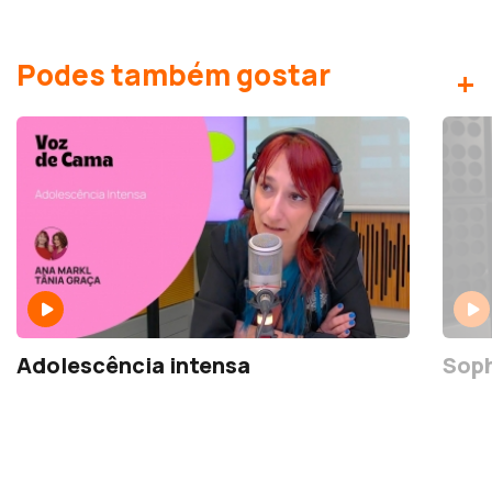
Podes também gostar
+
Adolescência intensa
Soph