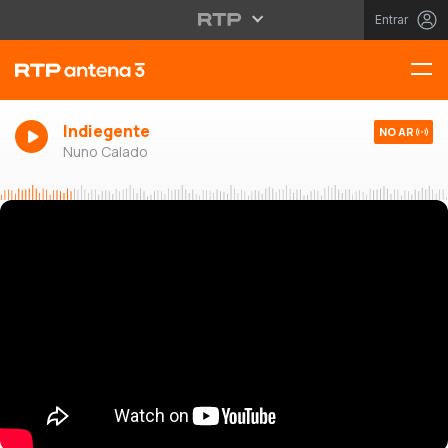
Entrar
Indiegente
NO AR
Nuno Calado