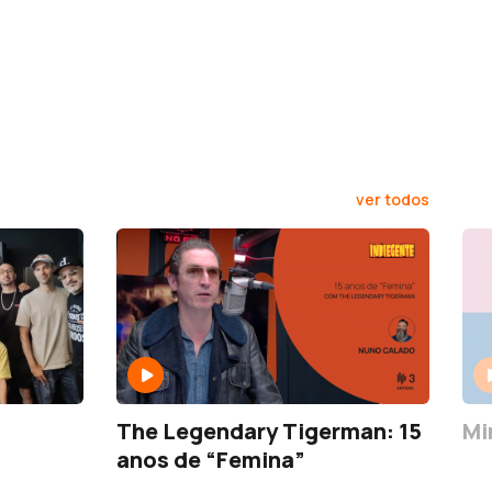
ver todos
The Legendary Tigerman: 15
Mi
anos de “Femina”