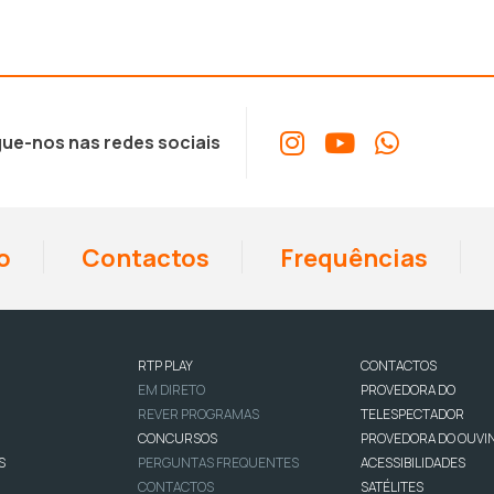
ue-nos nas redes sociais
o
Contactos
Frequências
RTP PLAY
CONTACTOS
EM DIRETO
PROVEDORA DO
REVER PROGRAMAS
TELESPECTADOR
CONCURSOS
PROVEDORA DO OUVI
S
PERGUNTAS FREQUENTES
ACESSIBILIDADES
CONTACTOS
SATÉLITES