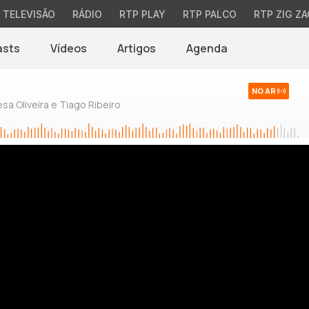
TELEVISÃO
RÁDIO
RTP PLAY
RTP PALCO
RTP ZIG ZA
asts
Vídeos
Artigos
Agenda
NO AR
sa Oliveira e Tiago Ribeiro