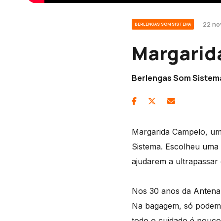
22 no
BERLENGAS SOM SISTEMA
Margarid
Berlengas Som Sistema
Margarida Campelo, uma
Sistema. Escolheu uma 
ajudarem a ultrapassar
Nos 30 anos da Antena 
Na bagagem, só podem l
todo o cuidado é pouco