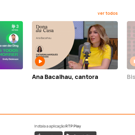
ver todos
Ana Bacalhau, cantora
Bi
Instala a aplicação
RTP Play