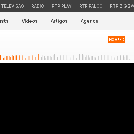
TELEVISÃO
RÁDIO
RTP PLAY
RTP PALCO
RTP ZIG ZA
asts
Vídeos
Artigos
Agenda
NO AR