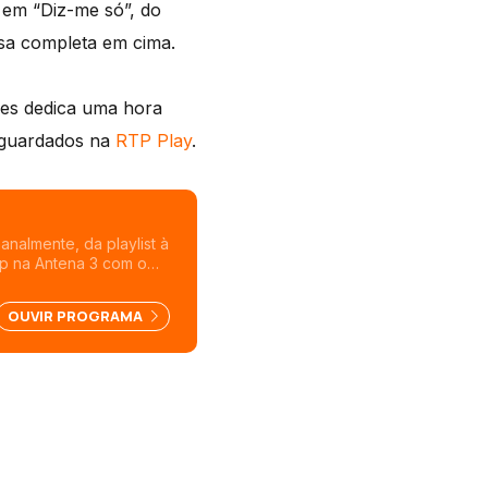
em “Diz-me só”, do
rsa completa em cima.
ães dedica uma hora
o guardados na
RTP Play
.
analmente, da playlist à
op na Antena 3 com o
o.
OUVIR PROGRAMA