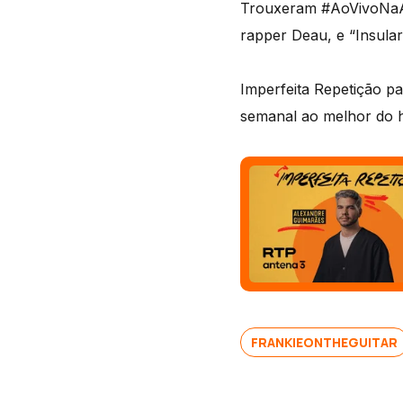
Trouxeram #AoVivoNaAn
rapper Deau, e “Insula
Imperfeita Repetição p
semanal ao melhor do h
FRANKIEONTHEGUITAR