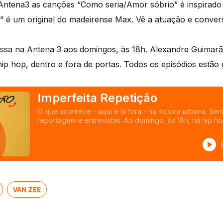
tena3 as canções “Como seria/Amor sóbrio” é inspirado 
r” é um original do madeirense Max. Vê a atuação e conve
assa na Antena 3 aos domingos, às 18h. Alexandre Guimar
ip hop, dentro e fora de portas. Todos os episódios estã
Imperfeita Repetição
O que acontece - aqui e lá fora - na música urbana. Sem
reportagem e entrevistas. Ao domingo, às 18h, há hip h
Alexandre Guimarães na procura da Imperfeita Repetiçã
VAN ZEE