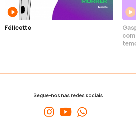
Félicette
Gasp
com 
temo
Segue-nos nas redes sociais