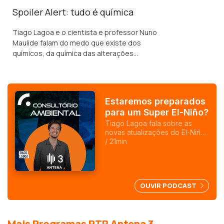
Spoiler Alert: tudo é química
Tiago Lagoa e o cientista e professor Nuno
Maulide falam do medo que existe dos
químicos, da química das alterações
químicas e das nossas emoções.
Estaremos preparados
para um Super El-Niño?
Tiago Lagoa fala sobre as
novas atualizações do El-Niño,
explicando o que é este
/ 21min
fenómeno e se Portugal e o
resto do planeta estarão
preparados para este
fenómeno natural.
OUVIR PODCAST
Mais Programas RTP Antena 3