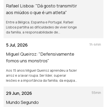
Rafael Lisboa: "Dá gosto transmitir
aos miúdos o que é um atleta"
Entre a Bélgica, Espanha e Portugal, Rafael
Lisboa partilha as dificuldades de viver longe
da família, a responsabilidade de
representar a seleção e a mentalidade que
acredita estar a transformar o basquetebol
5 Jul, 2026
1h 4min
português.
Miguel Queiroz: "Defensivamente
fomos uns monstros"
Aos 15 anos Miguel Queiroz aprendeu a fazer
arroz e a lavar roupa. Ser líder, superar
lesões e a importância da família, da equipa
e dos adeptos, são alguns dos temas que
aborda o capitão do Porto e campeão
29 Jun, 2026
55min
nacional.
Mundo Segundo