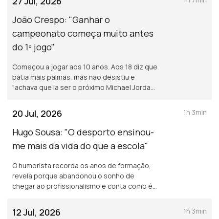
27 Jul, 2026
das redes sociais para fazer crescer a
modalidade.
João Crespo: "Ganhar o
campeonato começa muito antes
do 1º jogo"
Começou a jogar aos 10 anos. Aos 18 diz que
batia mais palmas, mas não desistiu e
"achava que ia ser o próximo Michael Jordan".
Foi o primeiro delegado técnico português
da Liga. Hoje é Team Manager do Benfica.
20 Jul, 2026
1h 3min
Hugo Sousa: "O desporto ensinou-
me mais da vida do que a escola"
O humorista recorda os anos de formação,
revela porque abandonou o sonho de
chegar ao profissionalismo e conta como é
que o basquetebol lhe deu a disciplina e
confiança que ainda hoje leva para cima do
12 Jul, 2026
1h 3min
palco.