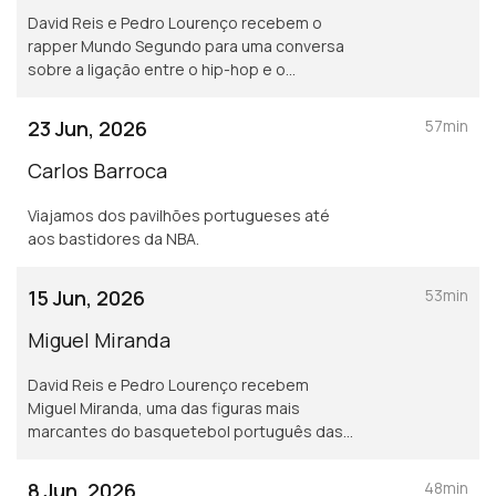
David Reis e Pedro Lourenço recebem o
rapper Mundo Segundo para uma conversa
sobre a ligação entre o hip-hop e o
basquetebol, a NBA, os ídolos que marcaram
gerações e a paixão comum pela cultura do
23 Jun, 2026
57min
jogo.
Carlos Barroca
Viajamos dos pavilhões portugueses até
aos bastidores da NBA.
15 Jun, 2026
53min
Miguel Miranda
David Reis e Pedro Lourenço recebem
Miguel Miranda, uma das figuras mais
marcantes do basquetebol português das
últimas décadas.
8 Jun, 2026
48min