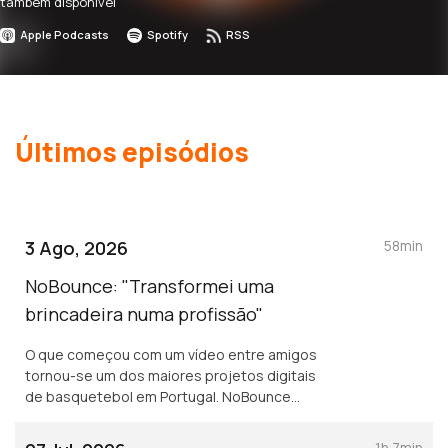
também disponível
Apple Podcasts
Spotify
RSS
Últimos episódios
3 Ago, 2026
58min
NoBounce: "Transformei uma
brincadeira numa profissão"
O que começou com um vídeo entre amigos
tornou-se um dos maiores projetos digitais
de basquetebol em Portugal. NoBounce
conta como apostou na criação de
conteúdo, a disciplina diária e o potencial
1h 7min