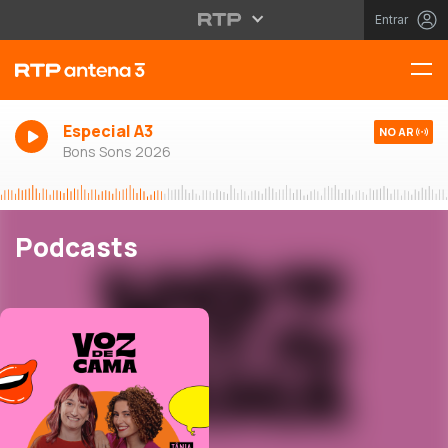
Entrar
Especial A3
NO AR
Bons Sons 2026
Podcasts