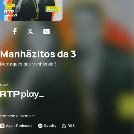
Manhãzitos da 3
Destaques das Manhãs da 3.
ouvir
também disponível
Apple Podcasts
Spotify
RSS