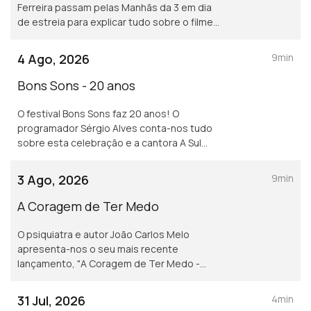
Ferreira passam pelas Manhãs da 3 em dia
de estreia para explicar tudo sobre o filme
PLAYBACK, que leva aos grandes ecrãs a
história de Carlos Paião.
4 Ago, 2026
9min
Bons Sons - 20 anos
O festival Bons Sons faz 20 anos! O
programador Sérgio Alves conta-nos tudo
sobre esta celebração e a cantora A Sul
explica o que se sente ao atuar em festivais
como este.
3 Ago, 2026
9min
A Coragem de Ter Medo
O psiquiatra e autor João Carlos Melo
apresenta-nos o seu mais recente
lançamento, "A Coragem de Ter Medo -
Compreender e vencer os medos que nos
afligem".
31 Jul, 2026
4min