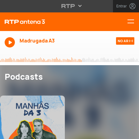
Entrar
Madrugada A3
NO AR
Podcasts