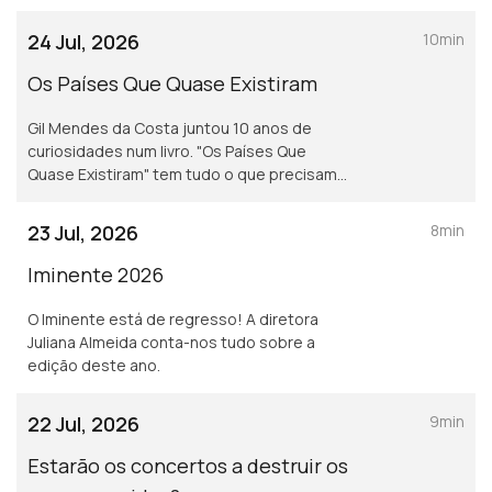
24 Jul, 2026
10min
Os Países Que Quase Existiram
Gil Mendes da Costa juntou 10 anos de
curiosidades num livro. "Os Países Que
Quase Existiram" tem tudo o que precisam
de saber para se tornarem em pros da
geografia. Podem ainda pesquisar por
23 Jul, 2026
8min
@General.Knowledge no Youtube :)
Iminente 2026
O Iminente está de regresso! A diretora
Juliana Almeida conta-nos tudo sobre a
edição deste ano.
22 Jul, 2026
9min
Estarão os concertos a destruir os