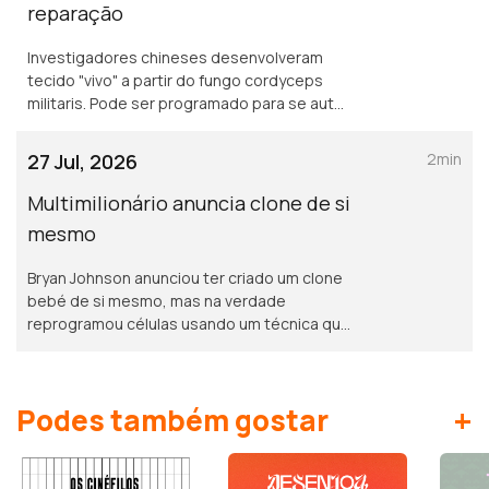
reparação
Investigadores chineses desenvolveram
tecido "vivo" a partir do fungo cordyceps
militaris. Pode ser programado para se auto
reparar, resistir à agua e sujidade e ter
protecção UV. Publicado na Science
27 Jul, 2026
2min
Advances
Multimilionário anuncia clone de si
mesmo
Bryan Johnson anunciou ter criado um clone
bebé de si mesmo, mas na verdade
reprogramou células usando um técnica que
ganhou o Nobel da Medicina em 2012. A ideia
é retardar o envelhecimento
+
Podes também gostar