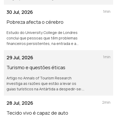
terá (in)visibilidade superior a 90%. Nas
ilhas, 74% (Açores) e 77% (Madeira)
30 Jul, 2026
1min
Pobreza afecta o cérebro
Estudo do University College de Londres
conclui que pessoas que têm problemas
financeiros persistentes, na entrada e a
meio da idade adulta, têm pior saúde
cerebral mais tarde na vida, inluindo maior
29 Jul, 2026
1min
atrofia do cérebro.
Turismo e questões éticas
Artigo no Annals of Tourism Research
investiga as razões que estão a levar os
guias turísticos na Antártida a despedir-se:
são sobretudo questões éticas
relacionadas com o ambiente que motivam a
28 Jul, 2026
2min
decisão
Tecido vivo é capaz de auto