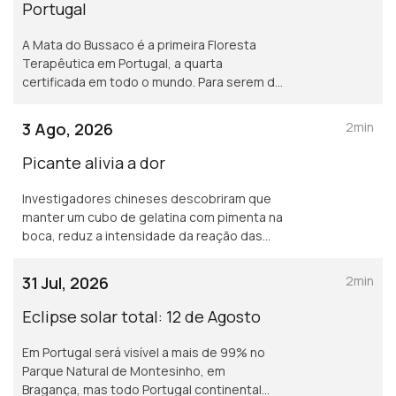
Portugal
A Mata do Bussaco é a primeira Floresta
Terapêutica em Portugal, a quarta
certificada em todo o mundo. Para serem de
facto terapêuticas, as florestas devem
cumprir alguns requisitos
3 Ago, 2026
2min
Picante alivia a dor
Investigadores chineses descobriram que
manter um cubo de gelatina com pimenta na
boca, reduz a intensidade da reação das
pessoas ao calor na pele. Publicado no
Physiology & Behavior
31 Jul, 2026
2min
Eclipse solar total: 12 de Agosto
Em Portugal será visível a mais de 99% no
Parque Natural de Montesinho, em
Bragança, mas todo Portugal continental