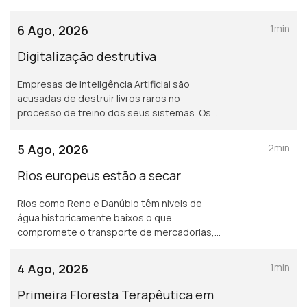
programadas que começam alguns dias
antes. Depois do eclipse há chuva de
6 Ago, 2026
1min
Perseidas
Digitalização destrutiva
Empresas de Inteligência Artificial são
acusadas de destruir livros raros no
processo de treino dos seus sistemas. Os
livros serão cortados, as páginas separadas
e digitalizadas para "ensinar" a IA, e depois
5 Ago, 2026
2min
descartadas
Rios europeus estão a secar
Rios como Reno e Danúbio têm niveis de
água historicamente baixos o que
compromete o transporte de mercadorias,
a produção industrial e energética, a vida
selvagem e o abastecimento de água às
4 Ago, 2026
1min
populações.
Primeira Floresta Terapêutica em