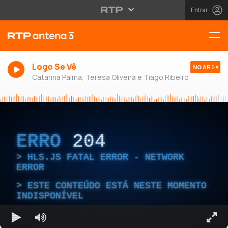
Entrar
Logo Se Vê
NO AR
Catarina Palma, Teresa Oliveira e Tiago Ribeiro
ERRO
204
HLS.JS FATAL ERROR - NETWORK
ERROR
ESTE CONTEÚDO ESTÁ NESTE MOMENTO
INDISPONÍVEL