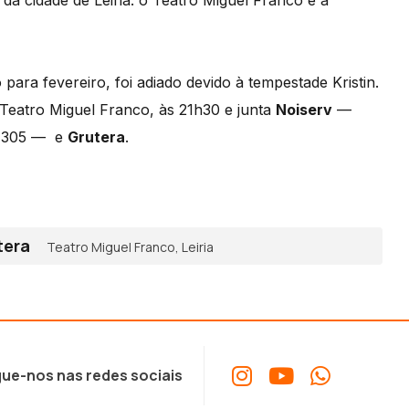
da cidade de Leiria: o Teatro Miguel Franco e a
ara fevereiro, foi adiado devido à tempestade Kristin.
 Teatro Miguel Franco, às 21h30 e junta
Noiserv
—
 7305 — e
Grutera
.
tera
Teatro Miguel Franco, Leiria
ue-nos nas redes sociais