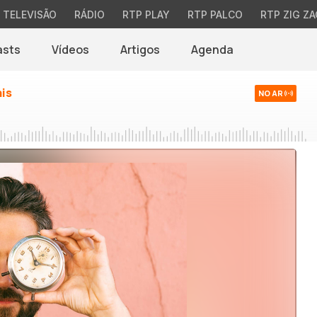
TELEVISÃO
RÁDIO
RTP PLAY
RTP PALCO
RTP ZIG ZA
asts
Vídeos
Artigos
Agenda
ais
NO AR