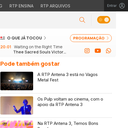
G
RTP ENSINA
RTP ARQUIVOS
Entrar
O QUE JÁ TOCOU
PROGRAMAÇÃO
20:01
Waiting on the Right Time
Thee Sacred Souls Victor
Axelrod
Pode também gostar
A RTP Antena 3 está no Vagos
Metal Fest
Os Pulp voltam ao cinema, com o
apoio da RTP Antena 3
Na RTP Antena 3, Temos Bons