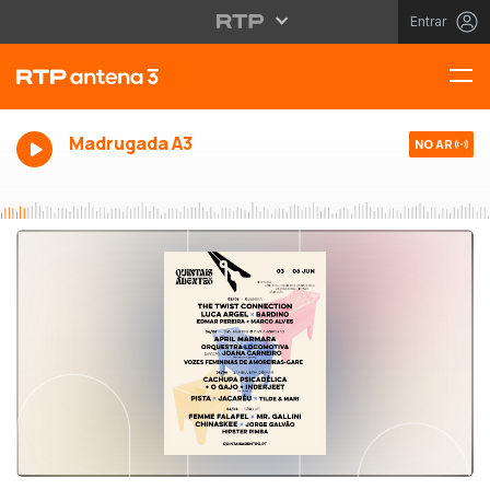
Entrar
Madrugada A3
NO AR