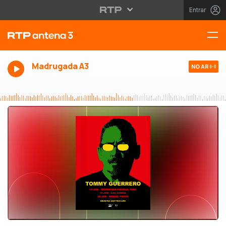
Entrar
Madrugada A3
NO AR