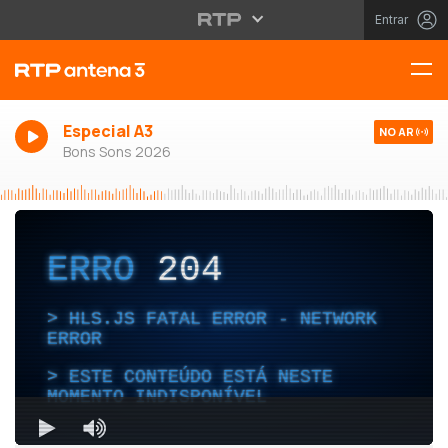
Entrar
Especial A3
NO AR
Bons Sons 2026