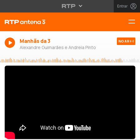
Entrar
Manhãs da 3
NO AR
Alexandre Guimarães e Andreia Pinto