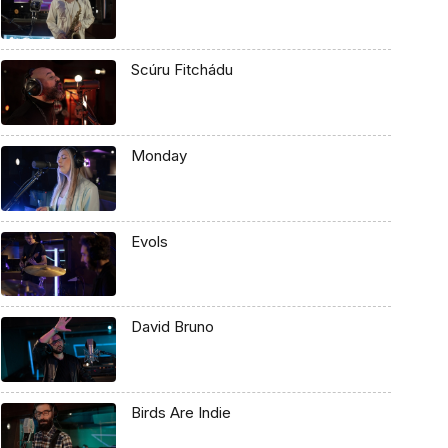
Scúru Fitchádu
Monday
Evols
David Bruno
Birds Are Indie