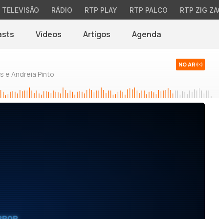
TELEVISÃO
RÁDIO
RTP PLAY
RTP PALCO
RTP ZIG ZA
asts
Vídeos
Artigos
Agenda
NO AR
 e Andreia Pinto