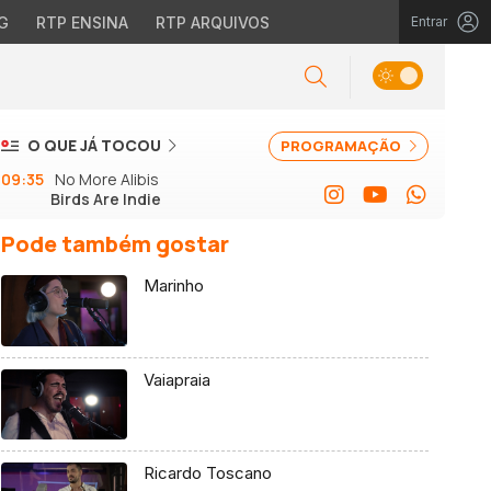
G
RTP ENSINA
RTP ARQUIVOS
Entrar
O QUE JÁ TOCOU
PROGRAMAÇÃO
09:35
No More Alibis
Birds Are Indie
Pode também gostar
Marinho
Vaiapraia
Ricardo Toscano