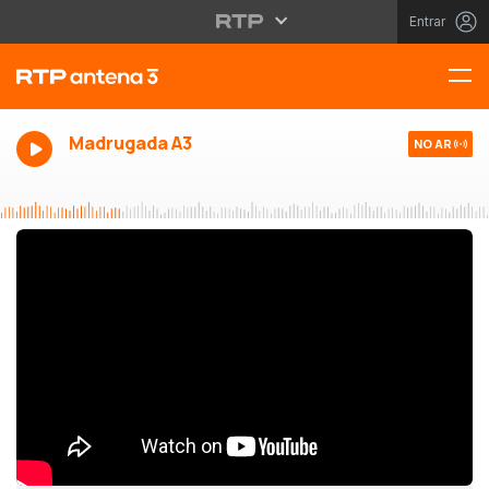
Entrar
Madrugada A3
NO AR