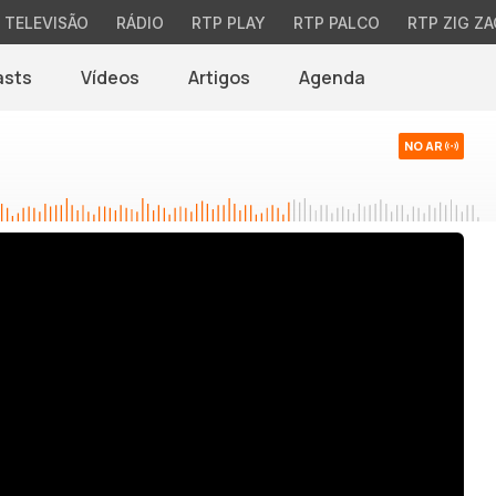
TELEVISÃO
RÁDIO
RTP PLAY
RTP PALCO
RTP ZIG ZA
asts
Vídeos
Artigos
Agenda
NO AR