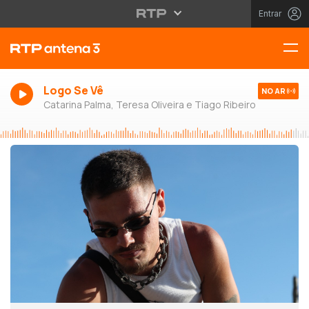
Entrar
Logo Se Vê
NO AR
Catarina Palma, Teresa Oliveira e Tiago Ribeiro