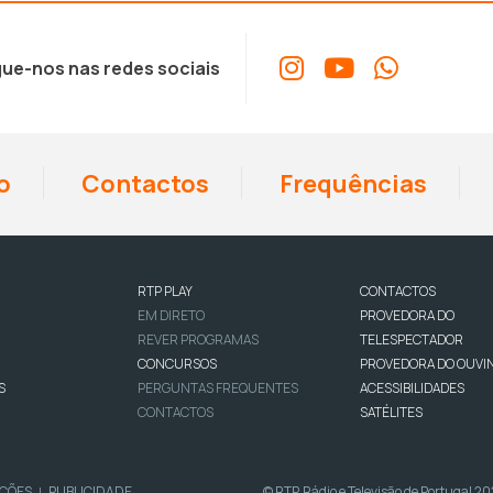
ue-nos nas redes sociais
o
Contactos
Frequências
RTP PLAY
CONTACTOS
EM DIRETO
PROVEDORA DO
REVER PROGRAMAS
TELESPECTADOR
CONCURSOS
PROVEDORA DO OUVI
S
PERGUNTAS FREQUENTES
ACESSIBILIDADES
CONTACTOS
SATÉLITES
IÇÕES
PUBLICIDADE
© RTP, Rádio e Televisão de Portugal 2
|