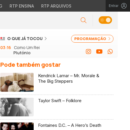
G
RTP ENSINA
RTP ARQUIVOS
Entrar
O QUE JÁ TOCOU
PROGRAMAÇÃO
03:16
Como Um Rei
Plutónio
Pode também gostar
Kendrick Lamar – Mr. Morale &
The Big Steppers
Taylor Swift – Folklore
Fontaines D.C. – A Hero’s Death