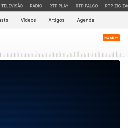
TELEVISÃO
RÁDIO
RTP PLAY
RTP PALCO
RTP ZIG ZA
asts
Vídeos
Artigos
Agenda
NO AR