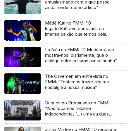
entusiasmado com o que posso
ainda render como artista”
Mádé Kuti no FMM: “O
legado Kuti vive por causa da
imensa paixão que temos pela
música”
La Niña no FMM: “O Mediterrâneo
mostra-nos, diariamente, que o
diálogo entre culturas nunca acaba”
The Cavemen em entrevista no
FMM: “Tentamos trazer alguma
nostalgia à nossa música”
Duques do Precariado no FMM:
“Nós tocamos folclore
independente, (…) uma ou duas
músicas tradicionais do futuro”
Julian Marley no FMM: “O reggae é