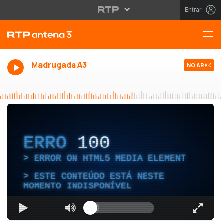
Entrar
Madrugada A3
NO AR
ERRO
100
ERROR ON HTML5 MEDIA ELEMENT
ESTE CONTEÚDO ESTÁ NESTE
MOMENTO INDISPONÍVEL