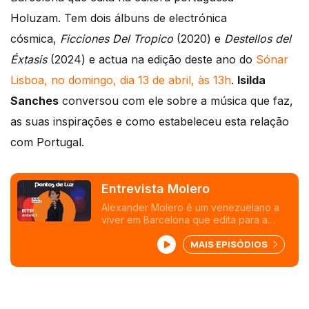
Holuzam. Tem dois álbuns de electrónica
cósmica,
Ficciones Del Tropico
(2020) e
Destellos del
Éxtasis
(2024) e actua na edição deste ano do
Sónar
Lisboa, no domingo, dia 13 de abril, às 13h
.
Isilda
Sanches
conversou com ele sobre a música que faz,
as suas inspirações e como estabeleceu esta relação
com Portugal.
Entrevista Molero
Alexander Molero é um venezuelano a
viver em Barcelona que edita para a
portuguesa Holuzam. Toca no Sónar
MAIS EPISÓDIOS
Lisboa 2025.