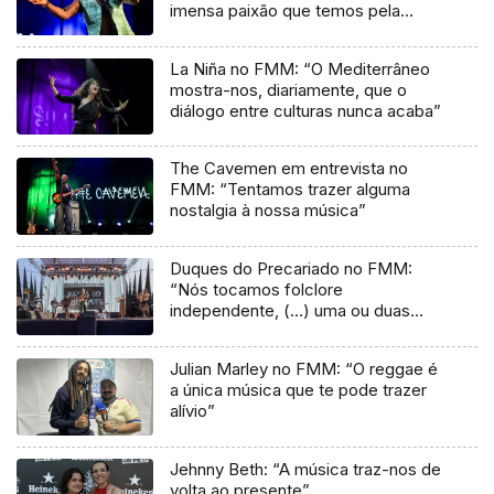
imensa paixão que temos pela
música”
La Niña no FMM: “O Mediterrâneo
mostra-nos, diariamente, que o
diálogo entre culturas nunca acaba”
The Cavemen em entrevista no
FMM: “Tentamos trazer alguma
nostalgia à nossa música”
Duques do Precariado no FMM:
“Nós tocamos folclore
independente, (…) uma ou duas
músicas tradicionais do futuro”
Julian Marley no FMM: “O reggae é
a única música que te pode trazer
alívio”
Jehnny Beth: “A música traz-nos de
volta ao presente”