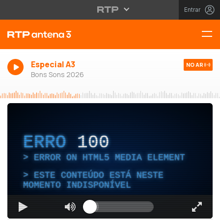
Entrar
Especial A3
NO AR
Bons Sons 2026
ERRO
100
ERROR ON HTML5 MEDIA ELEMENT
ESTE CONTEÚDO ESTÁ NESTE
MOMENTO INDISPONÍVEL