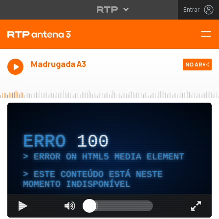
Entrar
Madrugada A3
NO AR
ERRO
100
ERROR ON HTML5 MEDIA ELEMENT
ESTE CONTEÚDO ESTÁ NESTE
MOMENTO INDISPONÍVEL