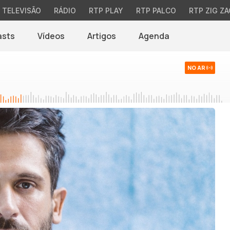
TELEVISÃO
RÁDIO
RTP PLAY
RTP PALCO
RTP ZIG ZA
asts
Vídeos
Artigos
Agenda
NO AR