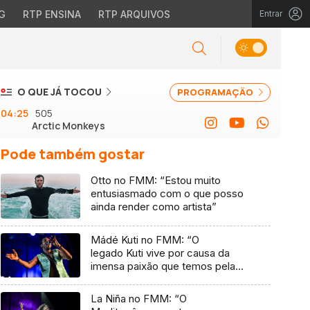
G
RTP ENSINA
RTP ARQUIVOS
Entrar
O QUE JÁ TOCOU
PROGRAMAÇÃO
04:25
505
Arctic Monkeys
Pode também gostar
Otto no FMM: “Estou muito
entusiasmado com o que posso
ainda render como artista”
Mádé Kuti no FMM: “O
legado Kuti vive por causa da
imensa paixão que temos pela
música”
La Niña no FMM: “O