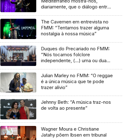
Mediterrâneo mostra-nos,
diariamente, que o diálogo entre
culturas nunca acaba”
The Cavemen em entrevista no
FMM: “Tentamos trazer alguma
nostalgia à nossa música”
Duques do Precariado no FMM:
“Nós tocamos folclore
independente, (…) uma ou duas
músicas tradicionais do futuro”
Julian Marley no FMM: “O reggae
é a única música que te pode
trazer alívio”
Jehnny Beth: “A música traz-nos
de volta ao presente”
Wagner Moura e Christiane
Jatahy põem Ibsen em tribunal