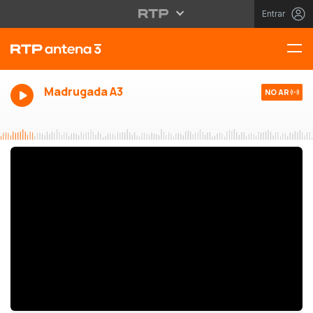
Entrar
Madrugada A3
NO AR