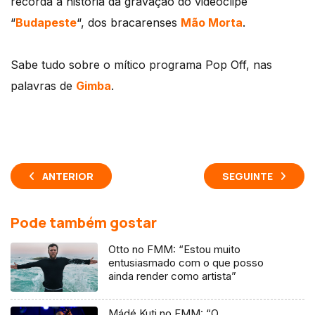
recorda a história da gravação do videoclipe
“
Budapeste
“, dos bracarenses
Mão Morta
.
Sabe tudo sobre o mítico programa Pop Off, nas
palavras de
Gimba
.
ANTERIOR
SEGUINTE
Pode também gostar
Otto no FMM: “Estou muito
entusiasmado com o que posso
ainda render como artista”
Mádé Kuti no FMM: “O