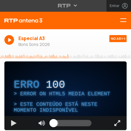
Entrar
Especial A3
NO AR
Bons Sons 2026
ERRO
100
ERROR ON HTML5 MEDIA ELEMENT
ESTE CONTEÚDO ESTÁ NESTE
MOMENTO INDISPONÍVEL