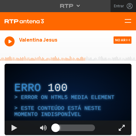
Entrar
Valentina Jesus
NO AR
ERRO
100
ERROR ON HTML5 MEDIA ELEMENT
ESTE CONTEÚDO ESTÁ NESTE
MOMENTO INDISPONÍVEL