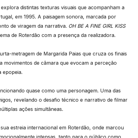
explora distintas texturas visuais que acompanham a
ortugal, em 1995. A paisagem sonora, marcada por
nto de viragem da narrativa.
OH BE A FINE GIRL KISS
inema de Roterdão com a presença da realizadora.
curta-metragem de Margarida Paias que cruza os finais
dota movimentos de câmara que evocam a perceção
a epopeia.
, funcionando quase como uma personagem. Uma das
os, revelando o desafio técnico e narrativo de filmar
ltiplas ações simultâneas.
a sua estreia internacional em Roterdão, onde marcou
mocionalmente intensas, tanto para o público como