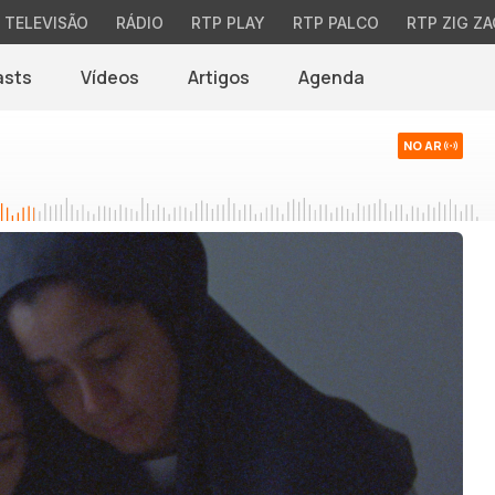
TELEVISÃO
RÁDIO
RTP PLAY
RTP PALCO
RTP ZIG ZA
asts
Vídeos
Artigos
Agenda
NO AR