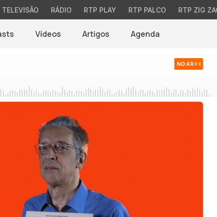
TELEVISÃO
RÁDIO
RTP PLAY
RTP PALCO
RTP ZIG ZA
asts
Vídeos
Artigos
Agenda
NO AR