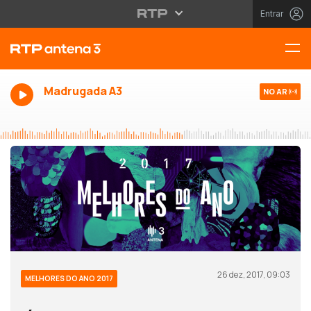
Entrar
Madrugada A3
NO AR
26 dez, 2017, 09:03
MELHORES DO ANO 2017