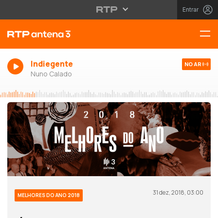
Entrar
Indiegente
NO AR
Nuno Calado
31 dez, 2018, 03:00
MELHORES DO ANO 2018