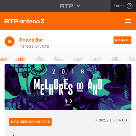
Entrar
Snack Bar
NO AR
Teresa Oliveira
31 dez, 2018, 04:00
MELHORES DO ANO 2018