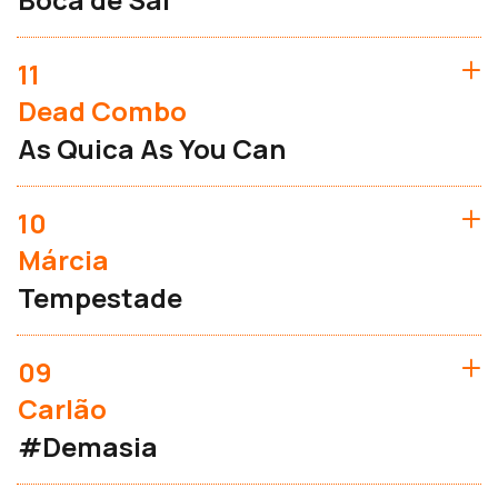
11
Dead Combo
As Quica As You Can
10
Márcia
Tempestade
09
Carlão
#Demasia