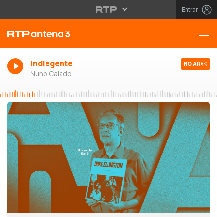
Entrar
Indiegente
NO AR
Nuno Calado