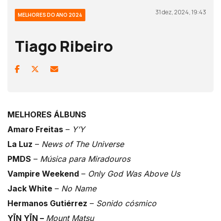
31 dez, 2024, 19:43
MELHORES DO ANO 2024
Tiago Ribeiro
MELHORES ÁLBUNS
Amaro Freitas
–
Y’Y
La Luz
–
News of The Universe
PMDS
–
Música para Miradouros
Vampire Weekend
–
Only God Was Above Us
Jack White
–
No Name
Hermanos Gutiérrez
–
Sonido cósmico
YĪN YĪN –
Mount Matsu