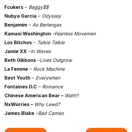
Fcukers
–
Baggy$$
Nubya Garcia
–
Odyssey
Benjamim
–
As Berlengas
Kamasi Washington
-Fearless Movemen
Los Bitchos
–
Talkie Talkie
Jamie XX
–
In Waves
Beth Gibbons
–
Lives Outgrow
La Femme
–
Rock Machine
Best Youth
–
Everywhen
Fontaines D.C
–
Romance
Chinese American Bear –
Wah!!!
NxWorries –
Why Lawd?
James Blake
–
Bad Cameo