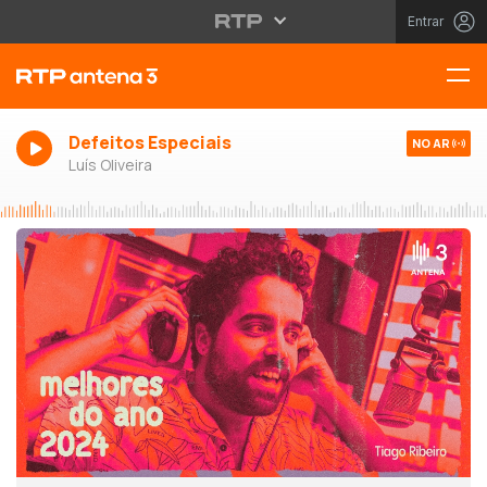
Entrar
Defeitos Especiais
NO AR
Luís Oliveira