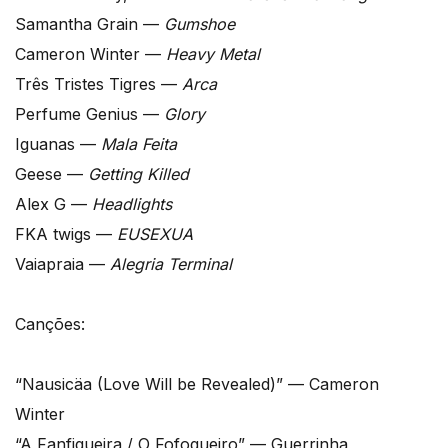
Samantha Grain —
Gumshoe
Cameron Winter —
Heavy Metal
Três Tristes Tigres —
Arca
Perfume Genius —
Glory
Iguanas —
Mala Feita
Geese —
Getting Killed
Alex G —
Headlights
FKA twigs —
EUSEXUA
Vaiapraia —
Alegria Terminal
Canções:
“Nausicäa (Love Will be Revealed)” — Cameron
Winter
“A Fanfiqueira / O Fofoqueiro” — Guerrinha