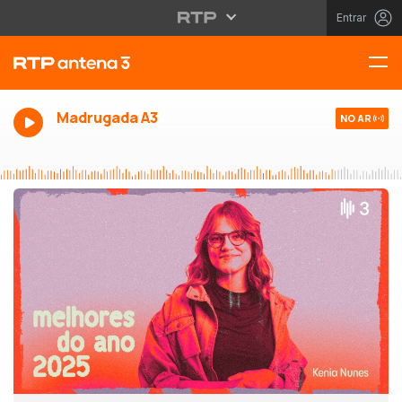
Entrar
Madrugada A3
NO AR