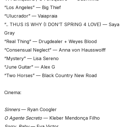
“Los Angeles” — Big Thief
“Ulucrador” — Vaiapraia
“.. THUS IS WHY (I DON’T SPRING 4 LOVE) — Saya
Gray
“Real Thing” — Drugdealer + Weyes Blood
“Consensual Neglect” — Anna von Hausswolff
“Mystery” — Lisa Sereno
“June Guitar” — Alex G
“Two Horses” — Black Country New Road​​
Cinema:
Sinners
— Ryan Coogler
O Agente Secreto
— Kleber Mendonça Filho
Sorry, Baby
— Eva Victor