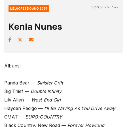
12 jan, 2026, 13:42
MELHORES DO ANO 2025
Kenia Nunes
Álbuns:
Panda Bear —
Sinister Grift
Big Thief —
Double Infinity
Lily Allen —
West-End Girl
Hayden Pedigo —
I’ll Be Waving As You Drive Away
CMAT —
EURO-COUNTRY
Black Country, New Road —
Forever Howlong