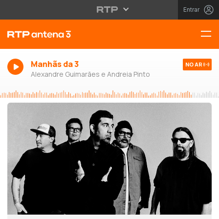
Entrar
Manhãs da 3
NO AR
Alexandre Guimarães e Andreia Pinto