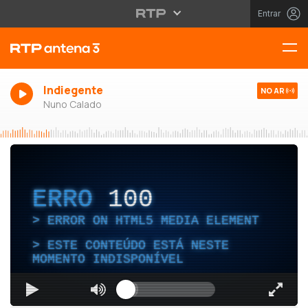
Entrar
Indiegente
NO AR
Nuno Calado
ERRO
100
ERROR ON HTML5 MEDIA ELEMENT
ESTE CONTEÚDO ESTÁ NESTE
MOMENTO INDISPONÍVEL