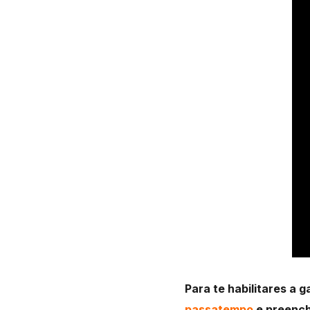
Para te habilitares a 
passatempo
e preench