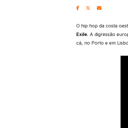
O hip hop da costa oes
Exile
. A digressão eur
cá, no Porto e em Lisb