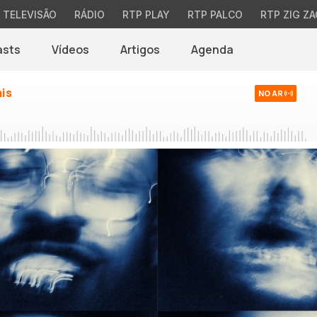
TELEVISÃO
RÁDIO
RTP PLAY
RTP PALCO
RTP ZIG ZA
asts
Vídeos
Artigos
Agenda
ais
NO AR