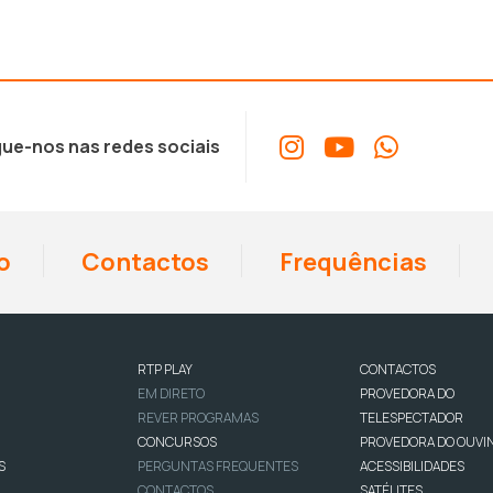
ue-nos nas redes sociais
o
Contactos
Frequências
RTP PLAY
CONTACTOS
EM DIRETO
PROVEDORA DO
REVER PROGRAMAS
TELESPECTADOR
CONCURSOS
PROVEDORA DO OUVI
S
PERGUNTAS FREQUENTES
ACESSIBILIDADES
CONTACTOS
SATÉLITES