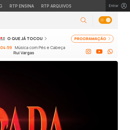
G
RTP ENSINA
RTP ARQUIVOS
Entrar
O QUE JÁ TOCOU
PROGRAMAÇÃO
04:59
Música com Pés e Cabeça
Rui Vargas