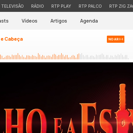
TELEVISÃO
RÁDIO
RTP PLAY
RTP PALCO
RTP ZIG ZA
asts
Vídeos
Artigos
Agenda
 e Cabeça
NO AR