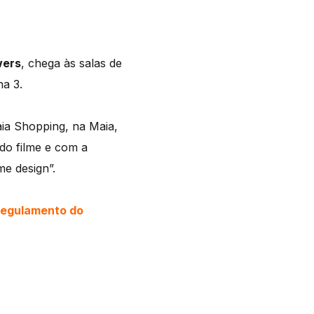
wers
, chega às salas de
na 3.
ia Shopping, na Maia,
 do filme e com a
me design”.
regulamento do