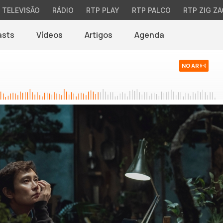
TELEVISÃO
RÁDIO
RTP PLAY
RTP PALCO
RTP ZIG ZA
asts
Vídeos
Artigos
Agenda
NO AR