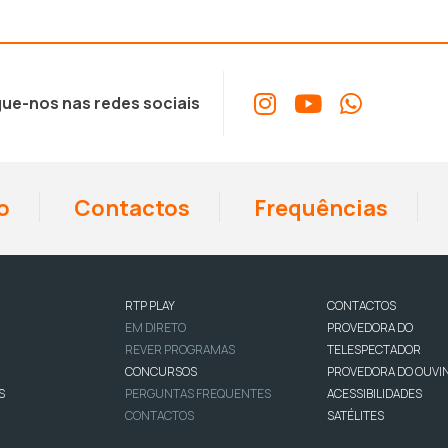
ue-nos nas redes sociais
o
Contactos
Frequências
RTP PLAY
CONTACTOS
EM DIRETO
PROVEDORA DO
REVER PROGRAMAS
TELESPECTADOR
CONCURSOS
PROVEDORA DO OUVI
S
PERGUNTAS FREQUENTES
ACESSIBILIDADES
CONTACTOS
SATÉLITES