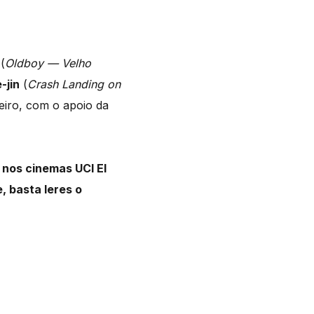
(
Oldboy — Velho
-jin
(
Crash Landing on
reiro, com o apoio da
 nos cinemas UCI El
, basta leres o