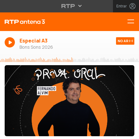
Entrar
Especial A3
NO AR
Bons Sons 2026