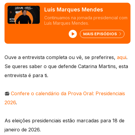
Luís Marques Mendes
Continuamos na jornada presidencial com
Luís Marques Mendes.
MAIS EPISÓDIOS
Ouve a entrevista completa ou vê, se preferires,
aqui
.
Se queres saber o que defende Catarina Martins, esta
entrevista é para ti.
📻
Confere o calendário da Prova Oral: Presidenciais
2026
.
As eleições presidenciais estão marcadas para 18 de
janeiro de 2026.