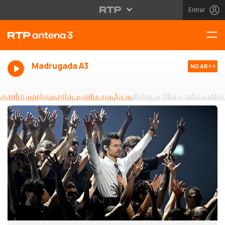
Entrar
Madrugada A3
NO AR