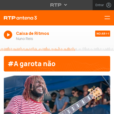
Entrar
Caixa de Ritmos
NO AR
Nuno Reis
#A garota não