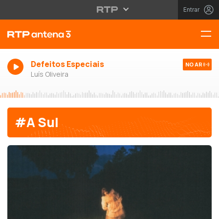
Entrar
Defeitos Especiais
NO AR
Luís Oliveira
#A Sul